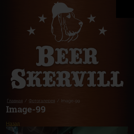
Главная
/
Фотогалерея
/
Image-99
Image-99
Назад